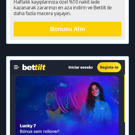
Haftalık kayıplarınıza özel %10 nakit iade
kazanarak zararınızı en aza indirin ve Bettilt ile
daha fazla macera yaşayın.
Bonusu Alın