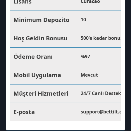
Lisans
Curacao
Minimum Depozito
10
Hoş Geldin Bonusu
500'e kadar bonus
Ödeme Oranı
%97
Mobil Uygulama
Mevcut
Müşteri Hizmetleri
24/7 Canlı Destek
E-posta
support@bettilt.com