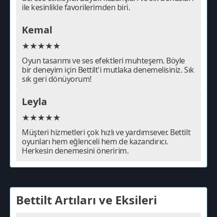
ile kesinlikle favorilerimden biri.
Kemal
★
★
★
★
★
Oyun tasarımı ve ses efektleri muhteşem. Böyle
bir deneyim için Bettilt'i mutlaka denemelisiniz. Sık
sık geri dönüyorum!
Leyla
★
★
★
★
★
Müşteri hizmetleri çok hızlı ve yardımsever. Bettilt
oyunları hem eğlenceli hem de kazandırıcı.
Herkesin denemesini öneririm.
Bettilt Artıları ve Eksileri