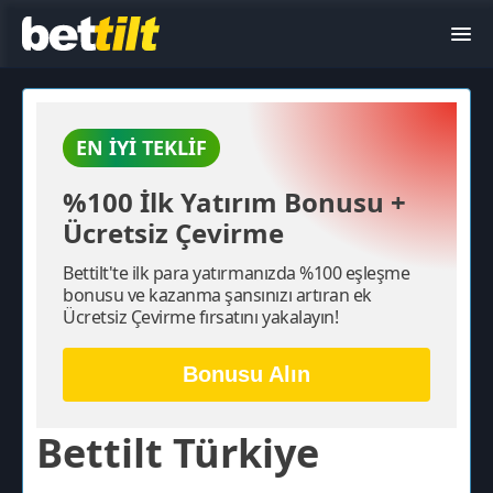
EN İYI TEKLIF
%100 İlk Yatırım Bonusu +
Ücretsiz Çevirme
Bettilt'te ilk para yatırmanızda %100 eşleşme
bonusu ve kazanma şansınızı artıran ek
Ücretsiz Çevirme fırsatını yakalayın!
Bonusu Alın
Bettilt Türkiye