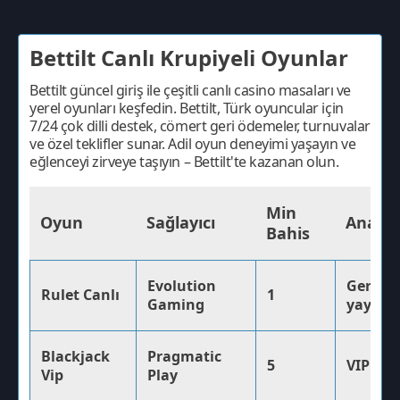
Bettilt Canlı Krupiyeli Oyunlar
Bettilt güncel giriş ile çeşitli canlı casino masaları ve
yerel oyunları keşfedin. Bettilt, Türk oyuncular için
7/24 çok dilli destek, cömert geri ödemeler, turnuvalar
ve özel teklifler sunar. Adil oyun deneyimi yaşayın ve
eğlenceyi zirveye taşıyın – Bettilt'te kazanan olun.
Min
Oyun
Sağlayıcı
Ana Öz
Bahis
Evolution
Gerçek
Rulet Canlı
1
Gaming
yayın
Blackjack
Pragmatic
5
VIP de
Vip
Play