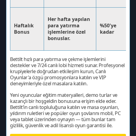
H
Her hafta yapılan
p
Haftalık
para yatırma
%50'ye
y
Bonus
işlemlerine özel
kadar
i
bonuslar.
y
Bettilt hızlı para yatırma ve çekme işlemlerini
destekler ve 7/24 canlı lobi hizmeti sunar. Profesyonel
krupiyelerle doğrudan etkileşim kurun, Canlı
Oyunlar'a özgü promosyonlara katılın ve VIP
deneyimleriyle özel masalara katılın.
Yeni oyuncular eğitim materyalleri, demo turlar ve
kazançlı bir hoşgeldin bonusuna erişim elde eder.
Bettilt’in canlı topluluğuna katılın ve masa oyunları,
yıldırım ruletleri ve popüler oyun şovlarını mobil, PC
veya tablet üzerinden oynayın — tüm bunlar tam
gizlilik, güvenlik ve adil lisanslı oyun garantisi ile.